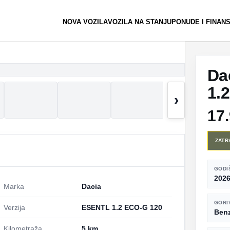
NOVA VOZILA
VOZILA NA STANJU
PONUDE I FINAN
Da
1.
›
17
ZATR
GODI
202
Marka
Dacia
GORI
Verzija
ESENTL 1.2 ECO-G 120
Ben
Kilometraža
5 km