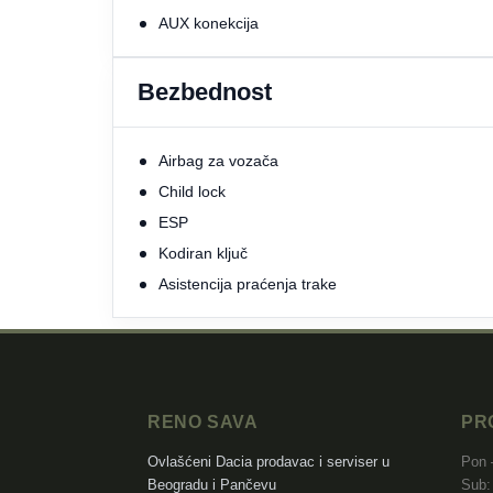
AUX konekcija
Bezbednost
Airbag za vozača
Child lock
ESP
Kodiran ključ
Asistencija praćenja trake
RENO SAVA
PR
Ovlašćeni Dacia prodavac i serviser u
Pon 
Beogradu i Pančevu
Sub: