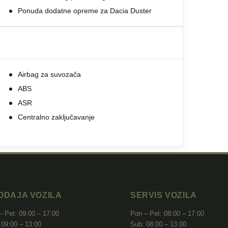
Ponuda dodatne opreme za Dacia Duster
Airbag za suvozača
ABS
ASR
Centralno zaključavanje
ODAJA VOZILA
SERVIS VOZILA
– Pet: 09:00 – 17:00
Pon – Pet: 08:00 – 17:00
 09:00 – 13:00
Sub: 08:00 – 13:00