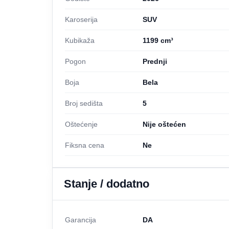
Karoserija
SUV
Kubikaža
1199 cm³
Pogon
Prednji
Boja
Bela
Broj sedišta
5
Oštećenje
Nije oštećen
Fiksna cena
Ne
Stanje / dodatno
Garancija
DA