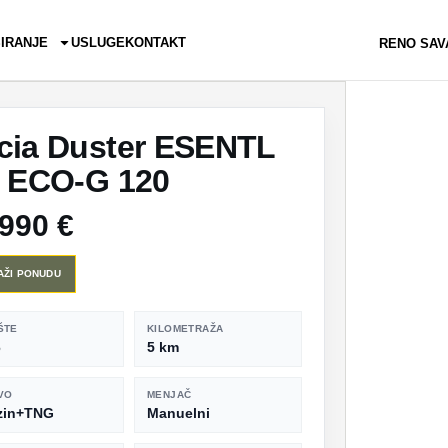
SIRANJE
USLUGE
KONTAKT
RENO SAV
cia Duster ESENTL
2 ECO-G 120
.990 €
AŽI PONUDU
ŠTE
KILOMETRAŽA
6
5 km
VO
MENJAČ
zin+TNG
Manuelni