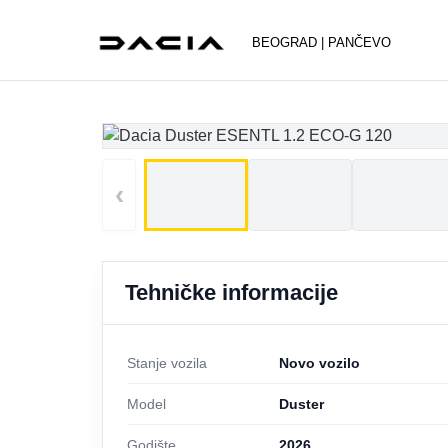
BEOGRAD | PANČEVO
‹
Tehničke informacije
Stanje vozila
Novo vozilo
Model
Duster
Godište
2026