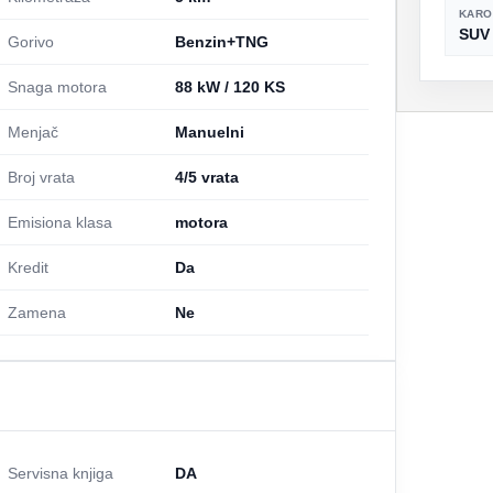
KARO
SUV
Gorivo
Benzin+TNG
Snaga motora
88 kW / 120 KS
Menjač
Manuelni
Broj vrata
4/5 vrata
Emisiona klasa
motora
Kredit
Da
Zamena
Ne
Servisna knjiga
DA