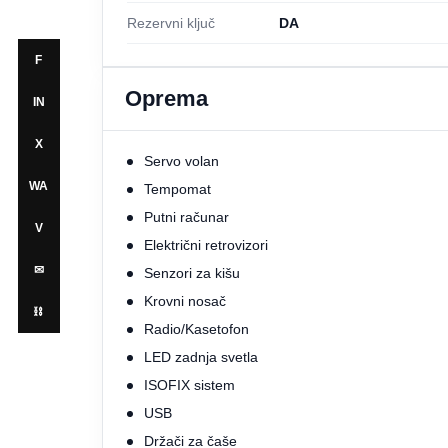
Rezervni ključ
DA
F
Oprema
IN
X
Servo volan
WA
Tempomat
Putni računar
V
Električni retrovizori
✉
Senzori za kišu
Krovni nosač
⛓
Radio/Kasetofon
LED zadnja svetla
ISOFIX sistem
USB
Držači za čaše