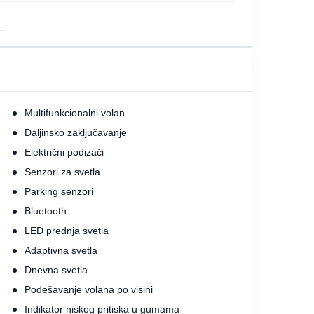
Multifunkcionalni volan
Daljinsko zaključavanje
Električni podizači
Senzori za svetla
Parking senzori
Bluetooth
LED prednja svetla
Adaptivna svetla
Dnevna svetla
Podešavanje volana po visini
Indikator niskog pritiska u gumama