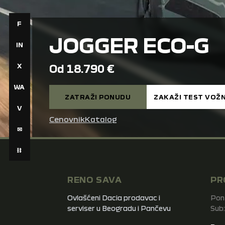
F
JOGGER ECO-G
IN
X
Od 18.790 €
WA
ZATRAŽI PONUDU
ZAKAŽI TEST VOŽ
V
Cenovnik
Katalog
✉
⛓
RENO SAVA
PR
Ovlašćeni Dacia prodavac i
Pon 
serviser u Beogradu i Pančevu
Sub: