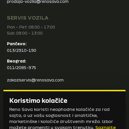
prodaja-vozila@renosava.com
SERVIS VOZILA
Pon – Pet: 08:00 – 17:00
Sub: 08:00 – 13:00
Pančevo:
013/2910-190
Beograd:
011/2085-975
zakaziservis@renosava.com
karoserija@renosava.com
Koristimo kolačiće
BRZI LINKOVI
Reno Sava koristi neophodne kolačiće za rad
sajta, a uz vašu saglasnost i analitičke,
Nova vozila
marketinške i kolačiće društvenih mreža. Izbor
Vozila na stanju
možete promeniti u svakom trenutku.
Saznajte