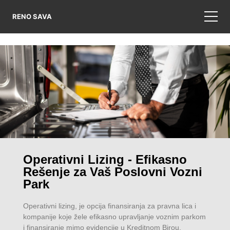
RENO SAVA
Operativni Lizing - Efikasno
Rešenje za Vaš Poslovni Vozni
Park
Operativni lizing, je opcija finansiranja za pravna lica i
kompanije koje žele efikasno upravljanje voznim parkom
i finansiranje mimo evidencije u Kreditnom Birou.