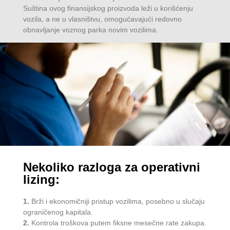
Suština ovog finansijskog proizvoda leži u korišćenju
vozila, a ne u vlasništvu, omogućavajući redovno
obnavljanje voznog parka novim vozilima.
Nekoliko razloga za operativni
lizing:
1.
Brži i ekonomičniji pristup vozilima, posebno u slučaju
ograničenog kapitala.
2.
Kontrola troškova putem fiksne mesečne rate zakupa.