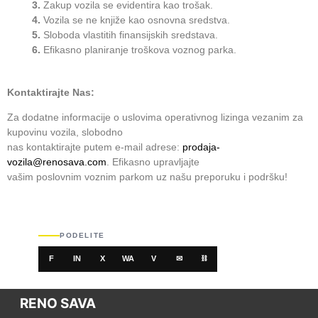
3.
Zakup vozila se evidentira kao trošak.
4.
Vozila se ne knjiže kao osnovna sredstva.
5.
Sloboda vlastitih finansijskih sredstava.
6.
Efikasno planiranje troškova voznog parka.
Kontaktirajte Nas:
Za dodatne informacije o uslovima operativnog lizinga vezanim za
kupovinu vozila, slobodno
nas kontaktirajte putem e-mail adrese:
prodaja-
vozila@renosava.com
. Efikasno upravljajte
vašim poslovnim voznim parkom uz našu preporuku i podršku!
PODELITE
F
IN
X
WA
V
✉
⛓
RENO SAVA