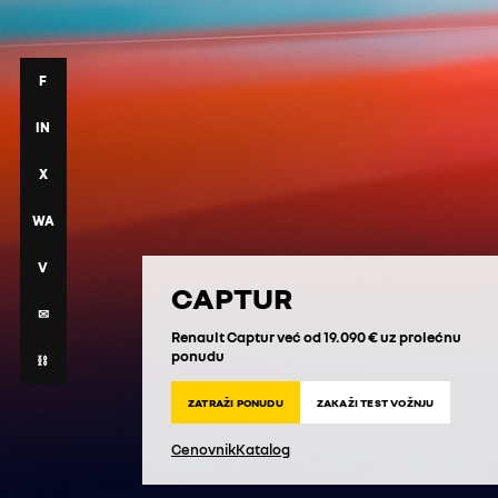
F
IN
X
WA
V
CAPTUR
✉
Renault Captur već od 19.090 € uz prolećnu
ponudu
⛓
ZATRAŽI PONUDU
ZAKAŽI TEST VOŽNJU
Cenovnik
Katalog