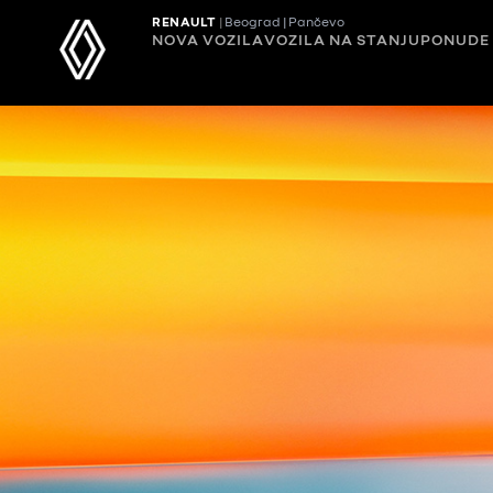
RENAULT
|
Beograd | Pančevo
NOVA VOZILA
VOZILA NA STANJU
PONUDE 