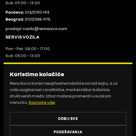
Sub: 09:00 – 13:00
Pančevo:
013/2190-193
Beograd:
011/2085-975
prodaja-vozila@renosava.com
SERVIS VOZILA
Pon – Pet: 08:00 – 17:00
Sub: 08:00 – 13:00
Pančevo:
013/2190-190
Beograd:
011/2085-975
Koristimo kolačiće
zakaziservis@renosava.com
Reno Sava koristi neophodne kolačiće za rad sajta, a uz
karoserija@renosava.com
vašu saglasnost i analitičke, marketinške i kolačiće
društvenih mreža. Izbor možete promeniti u svakom
BRZI LINKOVI
trenutku.
Saznajte više
.
Početna
Kontakt
ODBIJ SVE
Finansije
PODEŠAVANJA