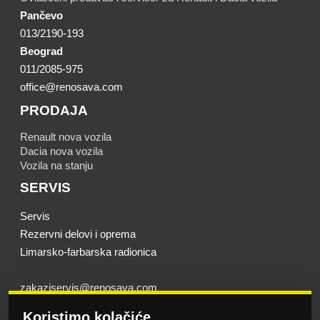
Pančevo
013/2190-193
Beograd
011/2085-975
office@renosava.com
PRODAJA
Renault nova vozila
Dacia nova vozila
Vozila na stanju
SERVIS
Servis
Rezervni delovi i oprema
Limarsko-farbarska radionica
zakaziservis@renosava.com
karoserija@renosava.com
Koristimo kolačiće