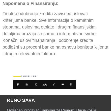
Napomena o Finansiranju:
Finalno odobrenje kredita zavisi od uslova i
kriterijuma banke. Sve informacije o kamatnim
stopama, uslovima otplate i drugim finansijskim
detaljima pružaju se samo u informativne svrhe.
Konačni uslovi finansiranja i odobrenje kredita
podložni su proceni banke na osnovu boniteta klijenta
i drugih relevantnih faktora.
PODELITE
F
IN
X
WA
V
✉
⛓
RENO SAVA
Ovlašćeni prodavac i serviser za Renault i Dacia vozila