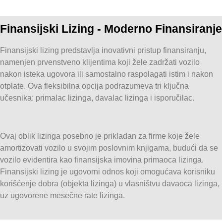
Finansijski Lizing - Moderno Finansiranje
Finansijski lizing predstavlja inovativni pristup finansiranju,
namenjen prvenstveno klijentima koji žele zadržati vozilo
nakon isteka ugovora ili samostalno raspolagati istim i nakon
otplate. Ova fleksibilna opcija podrazumeva tri ključna
učesnika: primalac lizinga, davalac lizinga i isporučilac.
Ovaj oblik lizinga posebno je prikladan za firme koje žele
amortizovati vozilo u svojim poslovnim knjigama, budući da se
vozilo evidentira kao finansijska imovina primaoca lizinga.
Finansijski lizing je ugovorni odnos koji omogućava korisniku
korišćenje dobra (objekta lizinga) u vlasništvu davaoca lizinga,
uz ugovorene mesečne rate lizinga.