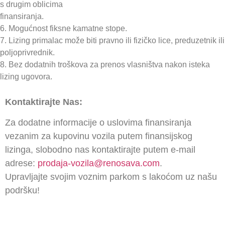
s drugim oblicima
finansiranja.
6. Mogućnost fiksne kamatne stope.
7. Lizing primalac može biti pravno ili fizičko lice, preduzetnik ili
poljoprivrednik.
8. Bez dodatnih troškova za prenos vlasništva nakon isteka
lizing ugovora.
Kontaktirajte Nas:
Za dodatne informacije o uslovima finansiranja
vezanim za kupovinu vozila putem finansijskog
lizinga, slobodno nas kontaktirajte putem e-mail
adrese:
prodaja-vozila@renosava.com
.
Upravljajte svojim voznim parkom s lakoćom uz našu
podršku!