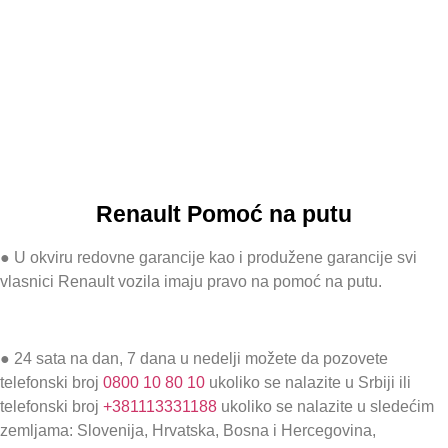
Renault Pomoć na putu
● U okviru redovne garancije kao i produžene garancije svi
vlasnici Renault vozila imaju pravo na pomoć na putu.
● 24 sata na dan, 7 dana u nedelji možete da pozovete
telefonski broj
0800 10 80 10
ukoliko se nalazite u Srbiji ili
telefonski broj
+381113331188
ukoliko se nalazite u sledećim
zemljama: Slovenija, Hrvatska, Bosna i Hercegovina,