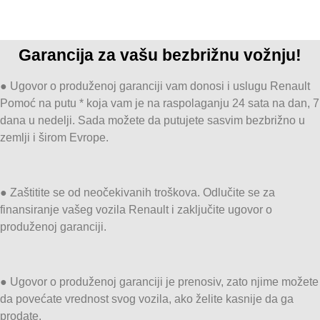
Garancija za vašu bezbrižnu vožnju!
● Ugovor o produženoj garanciji vam donosi i uslugu Renault
Pomoć na putu * koja vam je na raspolaganju 24 sata na dan, 7
dana u nedelji. Sada možete da putujete sasvim bezbrižno u
zemlji i širom Evrope.
● Zaštitite se od neočekivanih troškova. Odlučite se za
finansiranje vašeg vozila Renault i zaključite ugovor o
produženoj garanciji.
● Ugovor o produženoj garanciji je prenosiv, zato njime možete
da povećate vrednost svog vozila, ako želite kasnije da ga
prodate.