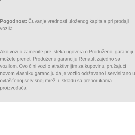
Pogodnost:
Čuvanje vrednosti uloženog kapitala pri prodaji
vozila
Ako vozilo zamenite pre isteka ugovora o Produženoj garanciji,
možete preneti Produženu garanciju Renault zajedno sa
vozilom. Ovo čini vozilo atraktivnijim za kupovinu, pružajući
novom vlasniku garanciju da je vozilo održavano i servisirano u
ovlašćenoj servisnoj mreži u skladu sa preporukama
proizvođača.