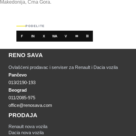
Makedonija, Crna Gora.
PODELITE
F
IN
X
WA
V
✉
⛓
RENO SAVA
Ovlašćeni prodavac i serviser za Renault i Dacia vozila
Pančevo
013/2190-193
Beograd
011/2085-975
office@renosava.com
PRODAJA
Renault nova vozila
Dacia nova vozila