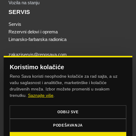
Vozila na stanju
SERVIS
Servis
Rezervni delovi i oprema
Limarsko-farbarska radionica
zakaziservis@renosava.com
karoserija@renosava.com
Koristimo kolačiće
KORISNI LINKOVI
Reno Sava koristi neophodne kolačiće za rad sajta, a uz
vašu saglasnost i analitičke, marketinške i kolačiće
Početna
društvenih mreža. Izbor možete promeniti u svakom
O nama
trenutku.
Saznajte više
.
Novosti
Kontakt
ODBIJ SVE
Kolačići
PODEŠAVANJA