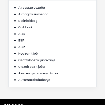
Airbag za vozača
Airbag za suvozača
Bočni airbag
Child lock
ABS
ESP
ASR
Kodiran ključ
Centralno zaključavanje
Ulazak bez ključa
Asistencija praćenja trake
Automatsko kočenje