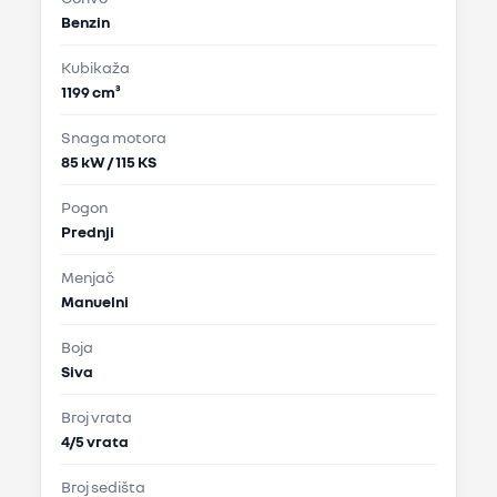
Benzin
Kubikaža
1199 cm³
Snaga motora
85 kW / 115 KS
Pogon
Prednji
Menjač
Manuelni
Boja
Siva
Broj vrata
4/5 vrata
Broj sedišta