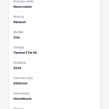
Stanje vozila
Novo vozilo
Marka
Renault
Model
Clio
Verzija
Techno TCe 115
Godište
2026
Kilometraža
2000 km
Karoserija
Hatchback
Gorivo