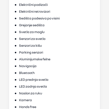
Električni podizači
Električni retrovizori
Sedišta podesiva po visini
Grejanje sedišta
Svetla za maglu
Senzori za svetla
Senzori za kišu
Parking senzori
Aluminijumske felne
Navigacija
Bluetooth
LED prednja svetla
LED zadnja svetla
Naslon za ruku
Kamera
Hands free