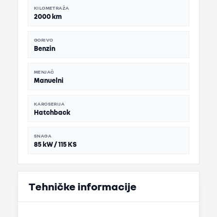
KILOMETRAŽA
2000 km
GORIVO
Benzin
MENJAČ
Manuelni
KAROSERIJA
Hatchback
SNAGA
85 kW / 115 KS
Tehničke informacije