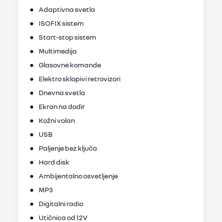
Adaptivna svetla
ISOFIX sistem
Start-stop sistem
Multimedija
Glasovne komande
Elektro sklopivi retrovizori
Dnevna svetla
Ekran na dodir
Kožni volan
USB
Paljenje bez ključa
Hard disk
Ambijentalno osvetljenje
MP3
Digitalni radio
Utičnica od 12V