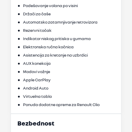
Podešavanje volana po visini
Držači za čaše
Automatsko zatamnjivanje retrovizora
Rezervni točak
Indikator niskog pritiska u gumama
Elektronska ručna kočnica
Asistencija za kretanje na uzbrdici
AUX konekcija
Modovi vožnje
Apple CarPlay
Android Auto
Virtuelna tabla
Ponuda dodatne opreme za Renault Clio
Bezbednost