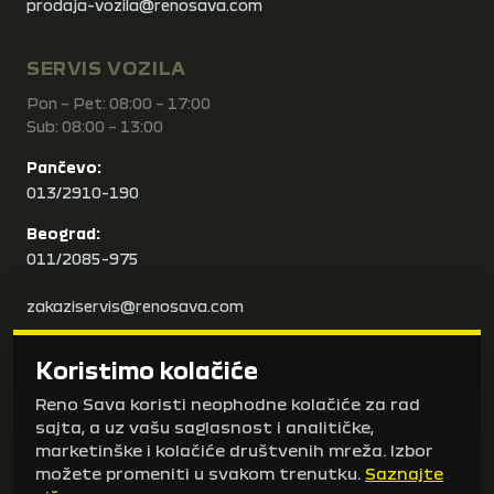
prodaja-vozila@renosava.com
SERVIS VOZILA
Pon – Pet: 08:00 – 17:00
Sub: 08:00 – 13:00
Pančevo:
013/2910-190
Beograd:
011/2085-975
zakaziservis@renosava.com
karoserija@renosava.com
Koristimo kolačiće
Reno Sava koristi neophodne kolačiće za rad
BRZI LINKOVI
sajta, a uz vašu saglasnost i analitičke,
marketinške i kolačiće društvenih mreža. Izbor
Nova vozila
možete promeniti u svakom trenutku.
Saznajte
Vozila na stanju